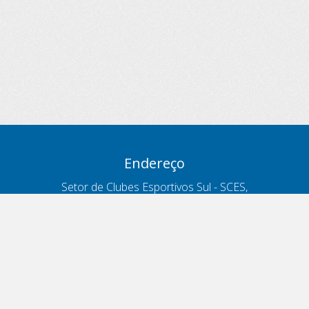
Endereço
Setor de Clubes Esportivos Sul - SCES,
trecho 03, lote 10, Projeto Orla Polo 8
- Brasília - DF
Contatos
Telefone 166
ouvidoria@antt.gov.br