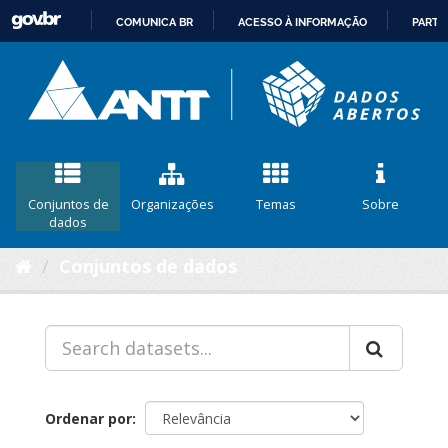
COMUNICA BR
ACESSO À INFORMAÇÃO
PARTI
IR
PARA
O
CONTEÚDO
Conjuntos de
Organizações
Temas
Sobre
dados
Conjuntos de dados
Ordenar por