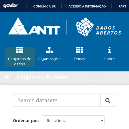
COMUNICA BR
ACESSO À INFORMAÇÃO
PARTI
IR
PARA
O
CONTEÚDO
Conjuntos de
Organizações
Temas
Sobre
dados
Conjuntos de dados
Ordenar por