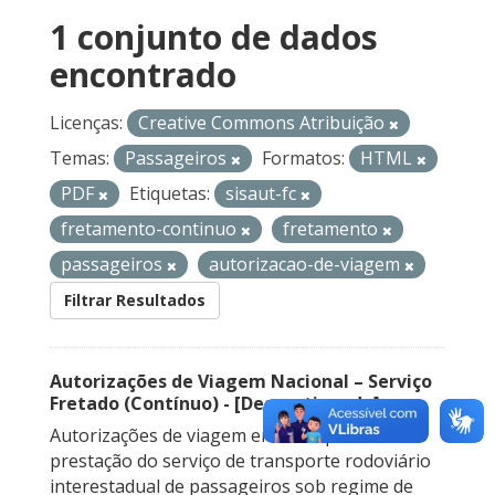
1 conjunto de dados
encontrado
Licenças:
Creative Commons Atribuição
Temas:
Passageiros
Formatos:
HTML
PDF
Etiquetas:
sisaut-fc
fretamento-continuo
fretamento
passageiros
autorizacao-de-viagem
Filtrar Resultados
Autorizações de Viagem Nacional – Serviço
Fretado (Contínuo) - [Descontinuado]
Autorizações de viagem emitidas para a
prestação do serviço de transporte rodoviário
interestadual de passageiros sob regime de