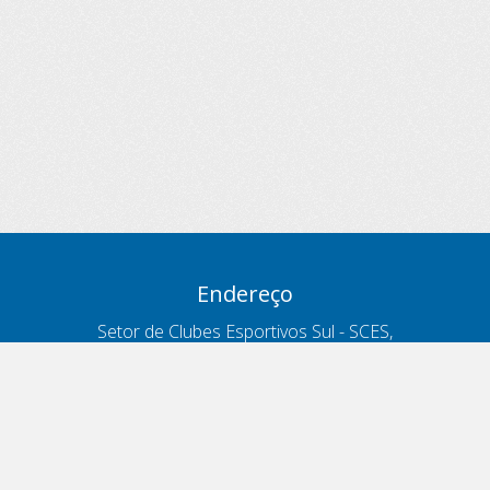
Endereço
Setor de Clubes Esportivos Sul - SCES,
trecho 03, lote 10, Projeto Orla Polo 8
- Brasília - DF
Contatos