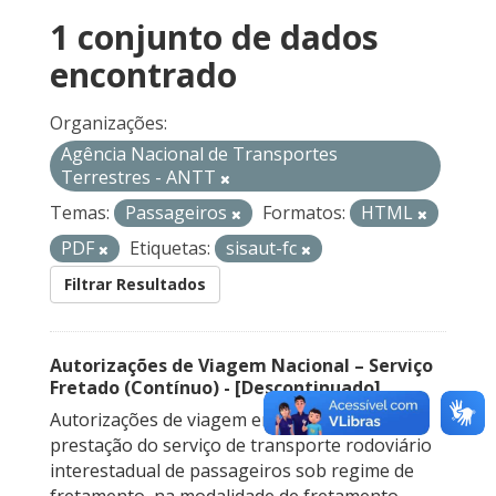
1 conjunto de dados
encontrado
Organizações:
Agência Nacional de Transportes
Terrestres - ANTT
Temas:
Passageiros
Formatos:
HTML
PDF
Etiquetas:
sisaut-fc
Filtrar Resultados
Autorizações de Viagem Nacional – Serviço
Fretado (Contínuo) - [Descontinuado]
Autorizações de viagem emitidas para a
prestação do serviço de transporte rodoviário
interestadual de passageiros sob regime de