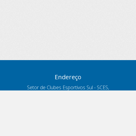
Endereço
Setor de Clubes Esportivos Sul - SCES,
trecho 03, lote 10, Projeto Orla Polo 8
- Brasília - DF
Contatos
Telefone 166