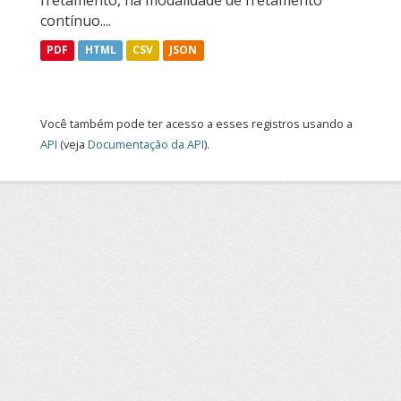
fretamento, na modalidade de fretamento
contínuo....
PDF
HTML
CSV
JSON
Você também pode ter acesso a esses registros usando a
API
(veja
Documentação da API
).