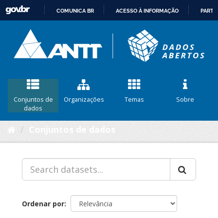
COMUNICA BR
ACESSO À INFORMAÇÃO
PARTI
IR
PARA
O
CONTEÚDO
Conjuntos de
Organizações
Temas
Sobre
dados
Conjuntos de dados
Ordenar por