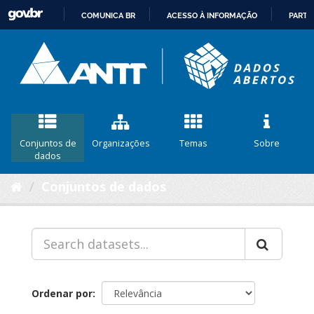
COMUNICA BR
ACESSO À INFORMAÇÃO
PARTI
IR
PARA
O
CONTEÚDO
Conjuntos de
Organizações
Temas
Sobre
dados
Conjuntos de dados
Ordenar por