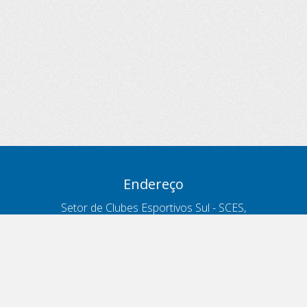
Endereço
Setor de Clubes Esportivos Sul - SCES,
trecho 03, lote 10, Projeto Orla Polo 8
- Brasília - DF
Contatos