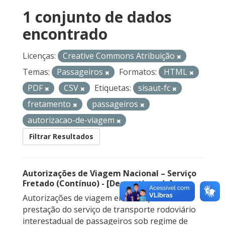
1 conjunto de dados
encontrado
Licenças:
Creative Commons Atribuição
Temas:
Passageiros
Formatos:
HTML
PDF
CSV
Etiquetas:
sisaut-fc
fretamento
passageiros
autorizacao-de-viagem
Filtrar Resultados
Autorizações de Viagem Nacional – Serviço
Fretado (Contínuo) - [Descontinuado]
Autorizações de viagem emitidas para a
prestação do serviço de transporte rodoviário
interestadual de passageiros sob regime de