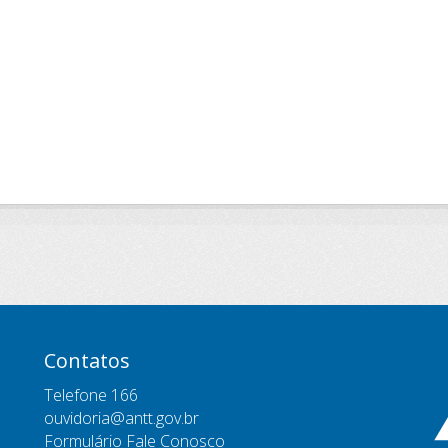
Contatos
Telefone 166
ouvidoria@antt.gov.br
Formulário Fale Conosco