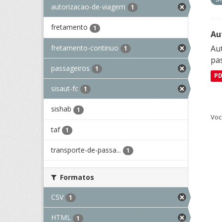
autorizacao-de-viagem
1
fretamento
1
Au
fretamento-continuo
Aut
1
pa
passageiros
1
P
sisaut-fc
1
sishab
1
Voc
taf
1
transporte-de-passa...
1
Formatos
CSV
1
HTML
1