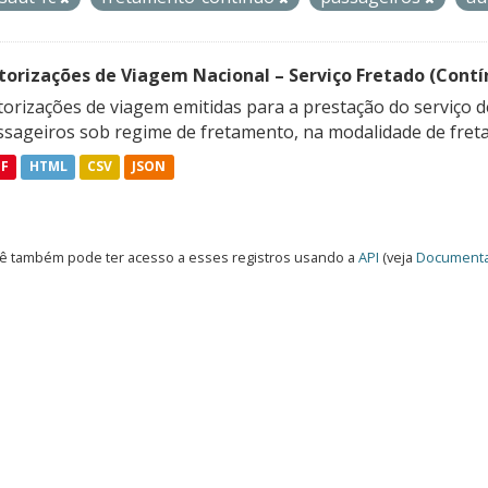
torizações de Viagem Nacional – Serviço Fretado (Contí
orizações de viagem emitidas para a prestação do serviço d
ssageiros sob regime de fretamento, na modalidade de freta
DF
HTML
CSV
JSON
ê também pode ter acesso a esses registros usando a
API
(veja
Documenta