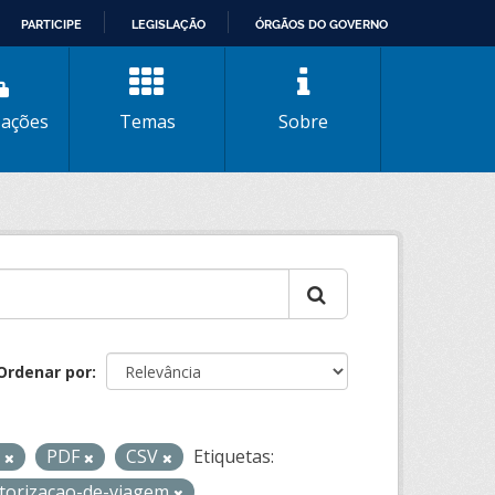
PARTICIPE
LEGISLAÇÃO
ÓRGÃOS DO GOVERNO
zações
Temas
Sobre
Ordenar por
L
PDF
CSV
Etiquetas:
torizacao-de-viagem