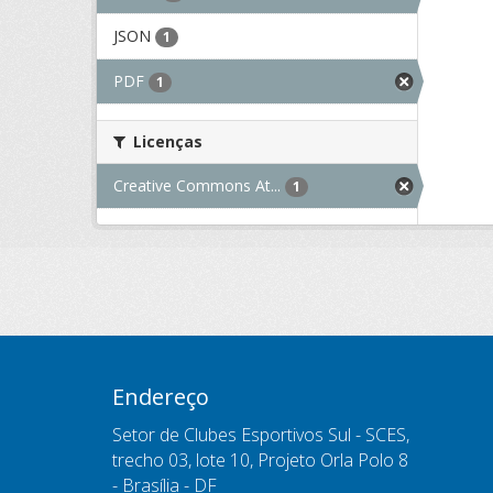
JSON
1
PDF
1
Licenças
Creative Commons At...
1
Endereço
Setor de Clubes Esportivos Sul - SCES,
trecho 03, lote 10, Projeto Orla Polo 8
- Brasília - DF