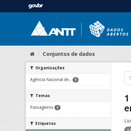
Conjuntos de dados
Organizações
Agência Nacional de...
1
1
Temas
e
Passageiros
1
Lic
Etiquetas
s