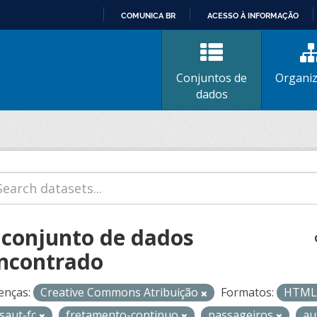
COMUNICA BR
ACESSO À INFORMAÇÃO
IR
PARA
O
Conjuntos de
Organi
CONTEÚDO
dados
 conjunto de dados
ncontrado
enças:
Creative Commons Atribuição
Formatos:
HTM
isaut-fc
fretamento-continuo
passageiros
au