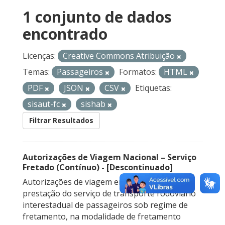
1 conjunto de dados
encontrado
Licenças:
Creative Commons Atribuição
Temas:
Passageiros
Formatos:
HTML
PDF
JSON
CSV
Etiquetas:
sisaut-fc
sishab
Filtrar Resultados
Autorizações de Viagem Nacional – Serviço
Fretado (Contínuo) - [Descontinuado]
Autorizações de viagem emitidas para a
prestação do serviço de transporte rodoviário
interestadual de passageiros sob regime de
fretamento, na modalidade de fretamento