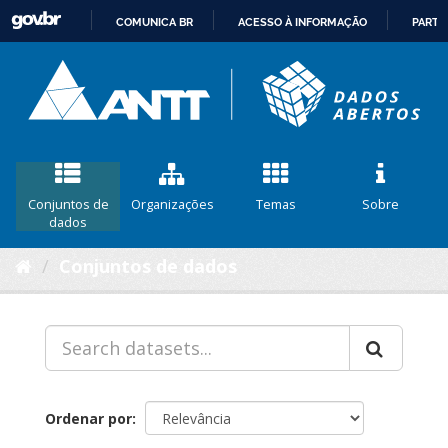
COMUNICA BR
ACESSO À INFORMAÇÃO
PARTI
IR
PARA
O
CONTEÚDO
Conjuntos de
Organizações
Temas
Sobre
dados
Conjuntos de dados
Ordenar por