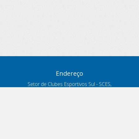
Endereço
Setor de Clubes Esportivos Sul - SCES,
trecho 03, lote 10, Projeto Orla Polo 8
- Brasília - DF
Contatos
Telefone 166
ouvidoria@antt.gov.br