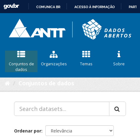
COMUNICA BR
ACESSO À INFORMAÇÃO
PARTI
IR
PARA
O
CONTEÚDO
Conjuntos de
Organizações
Temas
Sobre
dados
Conjuntos de dados
Ordenar por