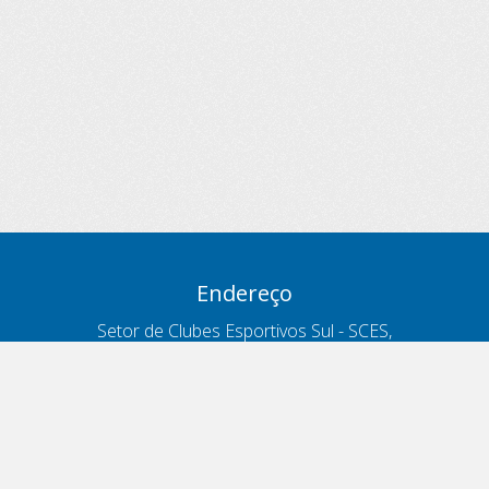
Endereço
Setor de Clubes Esportivos Sul - SCES,
trecho 03, lote 10, Projeto Orla Polo 8
- Brasília - DF
Contatos