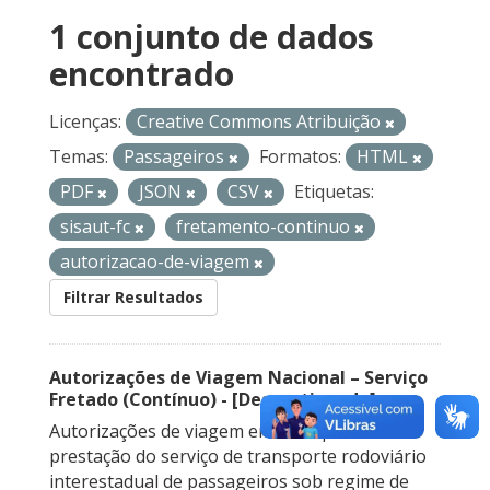
1 conjunto de dados
encontrado
Licenças:
Creative Commons Atribuição
Temas:
Passageiros
Formatos:
HTML
PDF
JSON
CSV
Etiquetas:
sisaut-fc
fretamento-continuo
autorizacao-de-viagem
Filtrar Resultados
Autorizações de Viagem Nacional – Serviço
Fretado (Contínuo) - [Descontinuado]
Autorizações de viagem emitidas para a
prestação do serviço de transporte rodoviário
interestadual de passageiros sob regime de