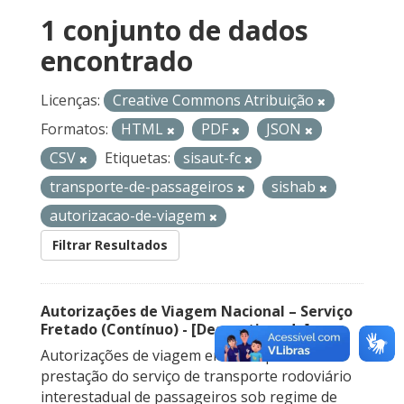
1 conjunto de dados
encontrado
Licenças:
Creative Commons Atribuição
Formatos:
HTML
PDF
JSON
CSV
Etiquetas:
sisaut-fc
transporte-de-passageiros
sishab
autorizacao-de-viagem
Filtrar Resultados
Autorizações de Viagem Nacional – Serviço
Fretado (Contínuo) - [Descontinuado]
Autorizações de viagem emitidas para a
prestação do serviço de transporte rodoviário
interestadual de passageiros sob regime de