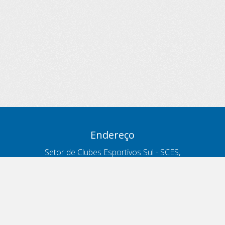
Endereço
Setor de Clubes Esportivos Sul - SCES,
trecho 03, lote 10, Projeto Orla Polo 8
- Brasília - DF
Contatos