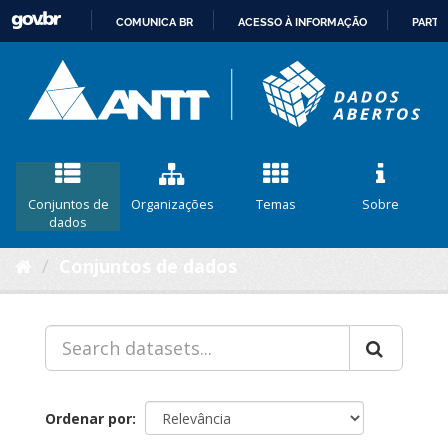
COMUNICA BR
ACESSO À INFORMAÇÃO
PARTI
IR
PARA
O
CONTEÚDO
Conjuntos de
Organizações
Temas
Sobre
dados
Conjuntos de dados
Ordenar por