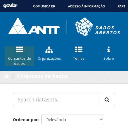
COMUNICA BR
ACESSO À INFORMAÇÃO
PARTI
IR
PARA
O
CONTEÚDO
Conjuntos de
Organizações
Temas
Sobre
dados
Conjuntos de dados
Ordenar por