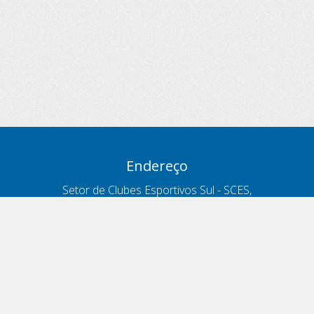
Endereço
Setor de Clubes Esportivos Sul - SCES,
trecho 03, lote 10, Projeto Orla Polo 8
- Brasília - DF
Contatos
Telefone 166
ouvidoria@antt.gov.br