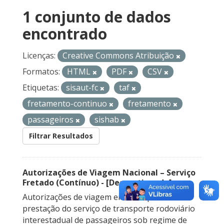
1 conjunto de dados
encontrado
Licenças:
Creative Commons Atribuição
Formatos:
HTML
PDF
CSV
Etiquetas:
sisaut-fc
taf
fretamento-continuo
fretamento
passageiros
sishab
Filtrar Resultados
Autorizações de Viagem Nacional – Serviço
Fretado (Contínuo) - [Descontinuado]
Autorizações de viagem emitidas para a
prestação do serviço de transporte rodoviário
interestadual de passageiros sob regime de