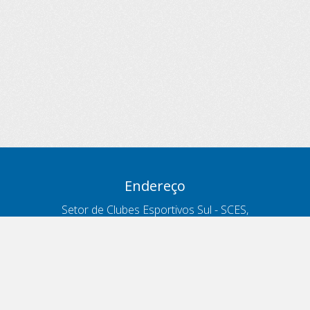
Endereço
Setor de Clubes Esportivos Sul - SCES,
trecho 03, lote 10, Projeto Orla Polo 8
- Brasília - DF
Contatos