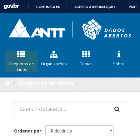
COMUNICA BR
ACESSO À INFORMAÇÃO
PARTI
IR
PARA
O
CONTEÚDO
Conjuntos de
Organizações
Temas
Sobre
dados
Conjuntos de dados
Ordenar por