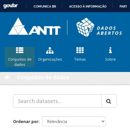
COMUNICA BR
ACESSO À INFORMAÇÃO
PARTI
IR
PARA
O
CONTEÚDO
Conjuntos de
Organizações
Temas
Sobre
dados
Conjuntos de dados
Ordenar por