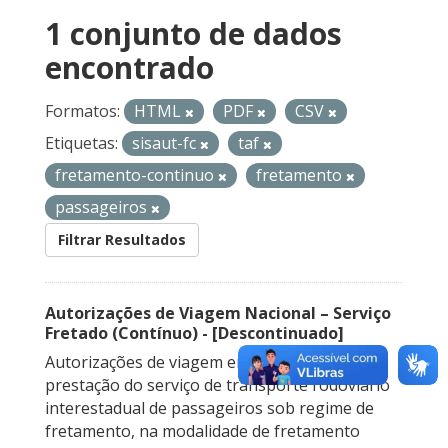
1 conjunto de dados
encontrado
Formatos:
HTML
PDF
CSV
Etiquetas:
sisaut-fc
taf
fretamento-continuo
fretamento
passageiros
Filtrar Resultados
Autorizações de Viagem Nacional – Serviço
Fretado (Contínuo) - [Descontinuado]
Autorizações de viagem emitidas para a
prestação do serviço de transporte rodoviário
interestadual de passageiros sob regime de
fretamento, na modalidade de fretamento