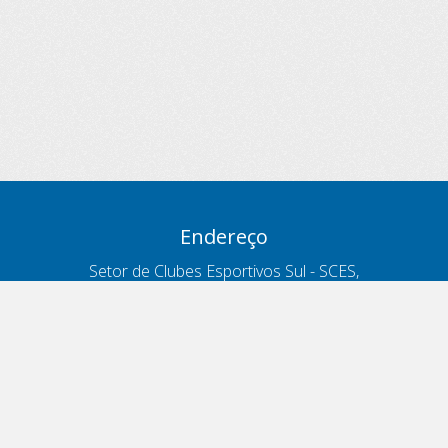
Endereço
Setor de Clubes Esportivos Sul - SCES,
trecho 03, lote 10, Projeto Orla Polo 8
- Brasília - DF
Contatos
Telefone 166
ouvidoria@antt.gov.br