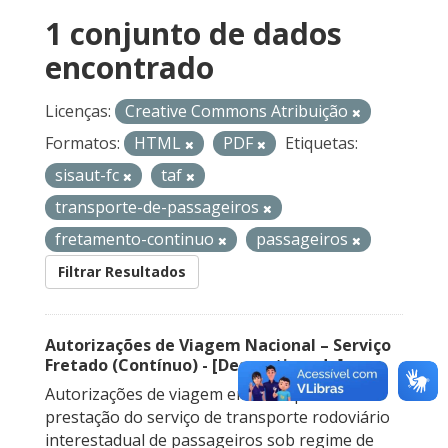
1 conjunto de dados
encontrado
Licenças:
Creative Commons Atribuição
Formatos:
HTML
PDF
Etiquetas:
sisaut-fc
taf
transporte-de-passageiros
fretamento-continuo
passageiros
Filtrar Resultados
Autorizações de Viagem Nacional – Serviço
Fretado (Contínuo) - [Descontinuado]
Autorizações de viagem emitidas para a
prestação do serviço de transporte rodoviário
interestadual de passageiros sob regime de