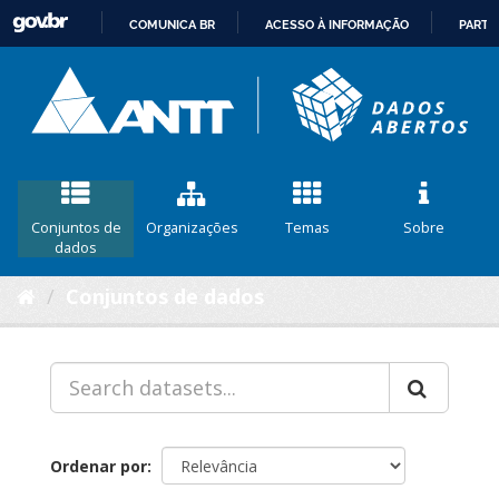
COMUNICA BR
ACESSO À INFORMAÇÃO
PARTI
IR
PARA
O
CONTEÚDO
Conjuntos de
Organizações
Temas
Sobre
dados
Conjuntos de dados
Ordenar por