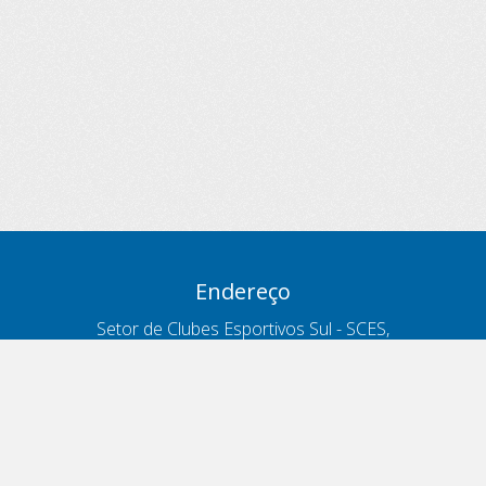
Endereço
Setor de Clubes Esportivos Sul - SCES,
trecho 03, lote 10, Projeto Orla Polo 8
- Brasília - DF
Contatos