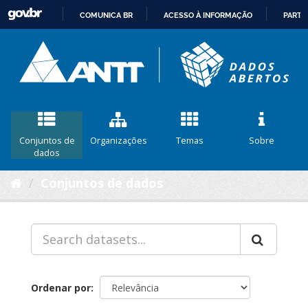
COMUNICA BR
ACESSO À INFORMAÇÃO
PARTI
IR
PARA
O
CONTEÚDO
Conjuntos de
Organizações
Temas
Sobre
dados
Conjuntos de dados
Ordenar por