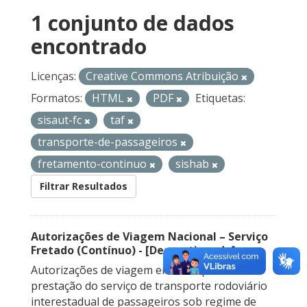
1 conjunto de dados
encontrado
Licenças:
Creative Commons Atribuição
Formatos:
HTML
PDF
Etiquetas:
sisaut-fc
taf
transporte-de-passageiros
fretamento-continuo
sishab
Filtrar Resultados
Autorizações de Viagem Nacional – Serviço
Fretado (Contínuo) - [Descontinuado]
Autorizações de viagem emitidas para a
prestação do serviço de transporte rodoviário
interestadual de passageiros sob regime de