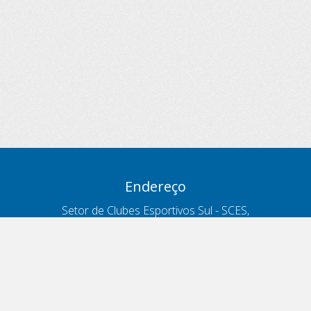
Endereço
Setor de Clubes Esportivos Sul - SCES,
trecho 03, lote 10, Projeto Orla Polo 8
- Brasília - DF
Contatos