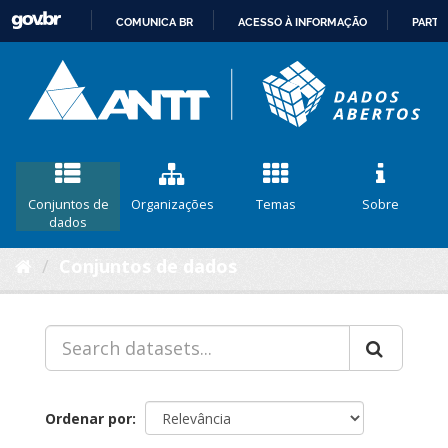
COMUNICA BR
ACESSO À INFORMAÇÃO
PARTI
IR
PARA
O
CONTEÚDO
Conjuntos de
Organizações
Temas
Sobre
dados
Conjuntos de dados
Ordenar por