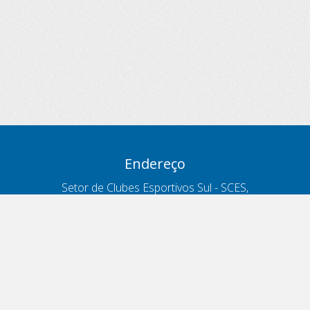
Endereço
Setor de Clubes Esportivos Sul - SCES,
trecho 03, lote 10, Projeto Orla Polo 8
- Brasília - DF
Contatos
Telefone 166
ouvidoria@antt.gov.br