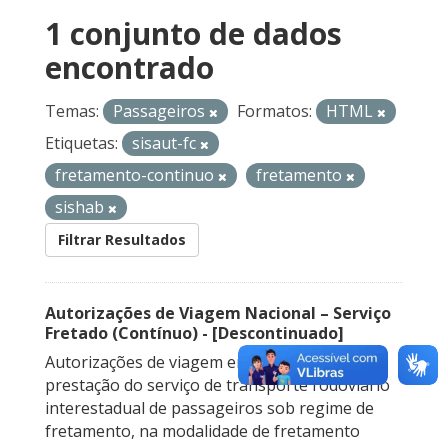
1 conjunto de dados
encontrado
Temas:
Passageiros
Formatos:
HTML
Etiquetas:
sisaut-fc
fretamento-continuo
fretamento
sishab
Filtrar Resultados
Autorizações de Viagem Nacional – Serviço
Fretado (Contínuo) - [Descontinuado]
Autorizações de viagem emitidas para a
prestação do serviço de transporte rodoviário
interestadual de passageiros sob regime de
fretamento, na modalidade de fretamento