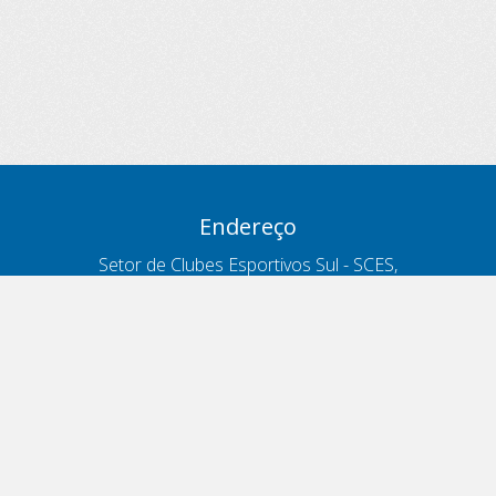
Endereço
Setor de Clubes Esportivos Sul - SCES,
trecho 03, lote 10, Projeto Orla Polo 8
- Brasília - DF
Contatos
Telefone 166
ouvidoria@antt.gov.br
Formulário Fale Conosco