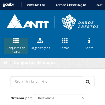
COMUNICA BR
ACESSO À INFORMAÇÃO
PARTI
IR
PARA
O
CONTEÚDO
Conjuntos de
Organizações
Temas
Sobre
dados
Conjuntos de dados
Ordenar por