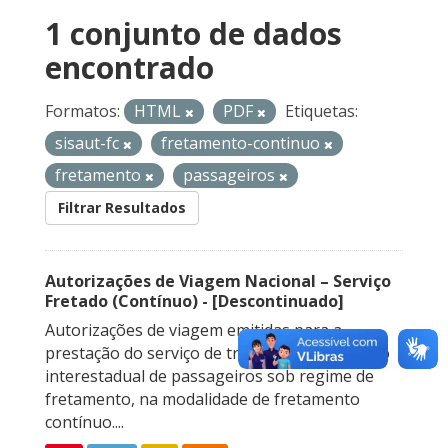
1 conjunto de dados
encontrado
Formatos:
HTML
PDF
Etiquetas:
sisaut-fc
fretamento-continuo
fretamento
passageiros
Filtrar Resultados
Autorizações de Viagem Nacional – Serviço
Fretado (Contínuo) - [Descontinuado]
Autorizações de viagem emitidas para a
prestação do serviço de transporte rodoviário
interestadual de passageiros sob regime de
fretamento, na modalidade de fretamento
contínuo....