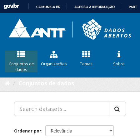
COMUNICA BR
ACESSO À INFORMAÇÃO
PARTI
IR
PARA
O
CONTEÚDO
Conjuntos de
Organizações
Temas
Sobre
dados
Conjuntos de dados
Ordenar por