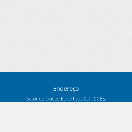
Endereço
Setor de Clubes Esportivos Sul - SCES,
trecho 03, lote 10, Projeto Orla Polo 8
- Brasília - DF