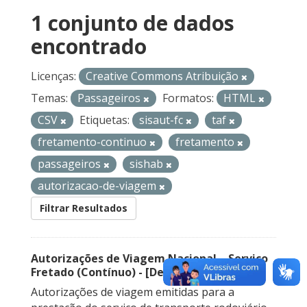
1 conjunto de dados
encontrado
Licenças:
Creative Commons Atribuição
Temas:
Passageiros
Formatos:
HTML
CSV
Etiquetas:
sisaut-fc
taf
fretamento-continuo
fretamento
passageiros
sishab
autorizacao-de-viagem
Filtrar Resultados
Autorizações de Viagem Nacional – Serviço
Fretado (Contínuo) - [Descontinuado]
Autorizações de viagem emitidas para a