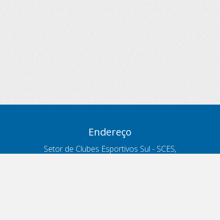
Endereço
Setor de Clubes Esportivos Sul - SCES,
trecho 03, lote 10, Projeto Orla Polo 8
- Brasília - DF
Contatos