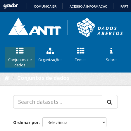
COMUNICA BR
ACESSO À INFORMAÇÃO
PARTI
IR
PARA
O
CONTEÚDO
Conjuntos de
Organizações
Temas
Sobre
dados
Conjuntos de dados
Ordenar por