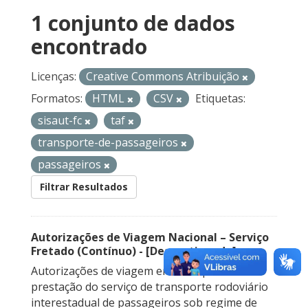
1 conjunto de dados
encontrado
Licenças:
Creative Commons Atribuição
Formatos:
HTML
CSV
Etiquetas:
sisaut-fc
taf
transporte-de-passageiros
passageiros
Filtrar Resultados
Autorizações de Viagem Nacional – Serviço
Fretado (Contínuo) - [Descontinuado]
Autorizações de viagem emitidas para a
prestação do serviço de transporte rodoviário
interestadual de passageiros sob regime de