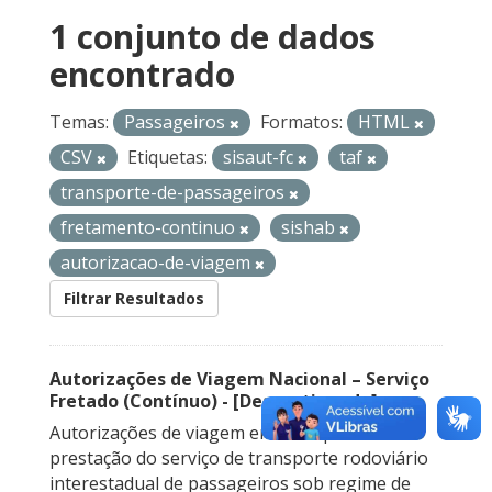
1 conjunto de dados
encontrado
Temas:
Passageiros
Formatos:
HTML
CSV
Etiquetas:
sisaut-fc
taf
transporte-de-passageiros
fretamento-continuo
sishab
autorizacao-de-viagem
Filtrar Resultados
Autorizações de Viagem Nacional – Serviço
Fretado (Contínuo) - [Descontinuado]
Autorizações de viagem emitidas para a
prestação do serviço de transporte rodoviário
interestadual de passageiros sob regime de