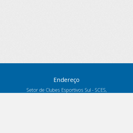
Endereço
Setor de Clubes Esportivos Sul - SCES,
trecho 03, lote 10, Projeto Orla Polo 8
- Brasília - DF
Contatos