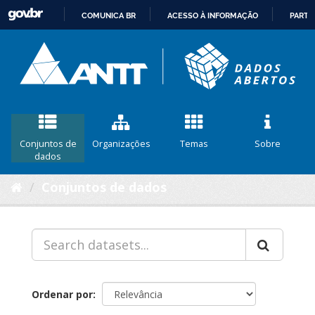
COMUNICA BR
ACESSO À INFORMAÇÃO
PARTI
IR
PARA
O
CONTEÚDO
Conjuntos de
Organizações
Temas
Sobre
dados
Conjuntos de dados
Ordenar por