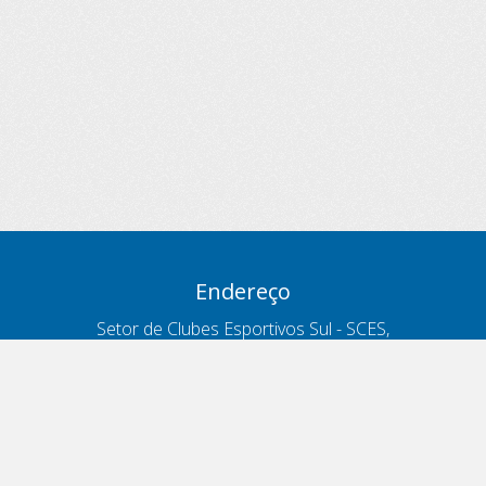
Endereço
Setor de Clubes Esportivos Sul - SCES,
trecho 03, lote 10, Projeto Orla Polo 8
- Brasília - DF
Contatos