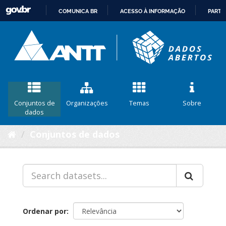
COMUNICA BR
ACESSO À INFORMAÇÃO
PARTI
IR
PARA
O
CONTEÚDO
Conjuntos de
Organizações
Temas
Sobre
dados
Conjuntos de dados
Ordenar por