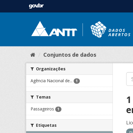
Conjuntos de dados
Organizações
Agência Nacional de...
1
1
Temas
e
Passageiros
1
Lic
Etiquetas
p