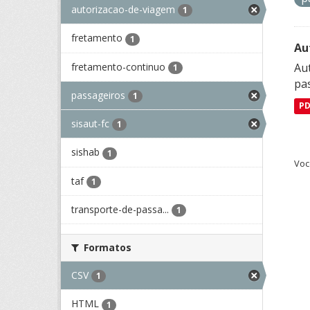
autorizacao-de-viagem
1
fretamento
1
Au
fretamento-continuo
Aut
1
pa
passageiros
1
P
sisaut-fc
1
sishab
1
Voc
taf
1
transporte-de-passa...
1
Formatos
CSV
1
HTML
1