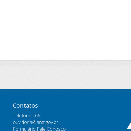
Contatos
Telefone 166
ouvidoria@antt.gov.br
Formulário Fale Conosco