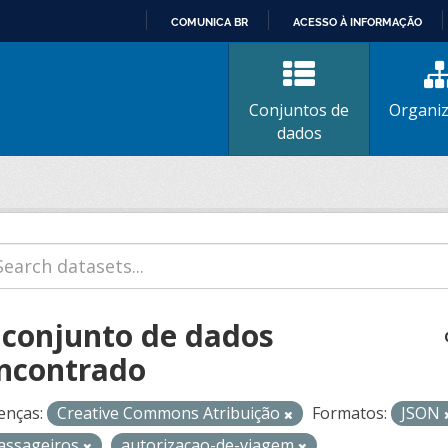
COMUNICA BR
ACESSO À INFORMAÇÃO
IR
PARA
O
Conjuntos de
Organi
CONTEÚDO
dados
 conjunto de dados
ncontrado
enças:
Creative Commons Atribuição
Formatos:
JSON
assageiros
autorizacao-de-viagem