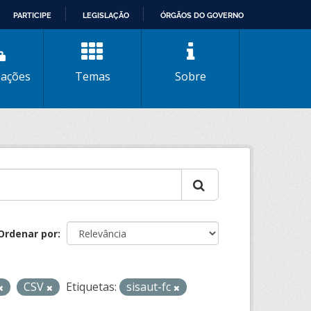
PARTICIPE
LEGISLAÇÃO
ÓRGÃOS DO GOVERNO
zações
Temas
Sobre
Ordenar por
CSV
Etiquetas:
sisaut-fc