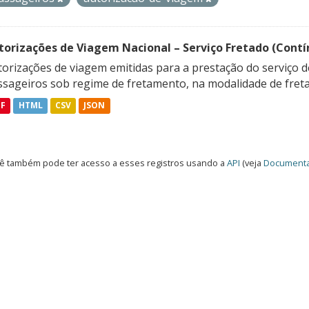
torizações de Viagem Nacional – Serviço Fretado (Contí
orizações de viagem emitidas para a prestação do serviço d
ssageiros sob regime de fretamento, na modalidade de freta
DF
HTML
CSV
JSON
ê também pode ter acesso a esses registros usando a
API
(veja
Documenta