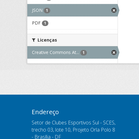
JSON
1
PDF
1
Licenças
Creative Commons At...
1
Endereço
Setor de Clubes Esportivos Sul - SCES,
trecho 03, lote 10, Projeto Orla Polo 8
- Brasília - DF