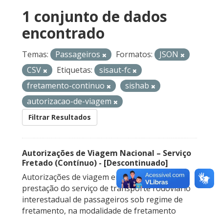
1 conjunto de dados
encontrado
Temas:
Passageiros
Formatos:
JSON
CSV
Etiquetas:
sisaut-fc
fretamento-continuo
sishab
autorizacao-de-viagem
Filtrar Resultados
Autorizações de Viagem Nacional – Serviço
Fretado (Contínuo) - [Descontinuado]
Autorizações de viagem emitidas para a
prestação do serviço de transporte rodoviário
interestadual de passageiros sob regime de
fretamento, na modalidade de fretamento