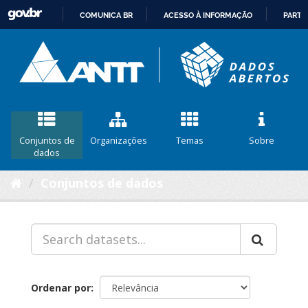
COMUNICA BR
ACESSO À INFORMAÇÃO
PARTI
IR
PARA
O
CONTEÚDO
Conjuntos de
Organizações
Temas
Sobre
dados
Conjuntos de dados
Ordenar por