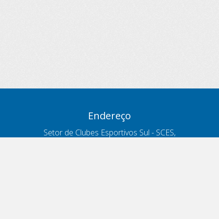
Endereço
Setor de Clubes Esportivos Sul - SCES,
trecho 03, lote 10, Projeto Orla Polo 8
- Brasília - DF
Contatos
Telefone 166
ouvidoria@antt.gov.br