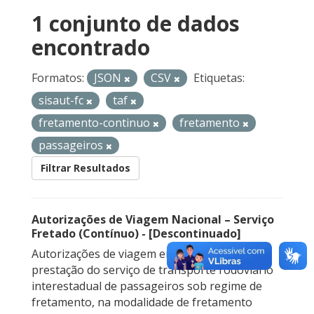
1 conjunto de dados
encontrado
Formatos:
JSON
CSV
Etiquetas:
sisaut-fc
taf
fretamento-continuo
fretamento
passageiros
Filtrar Resultados
Autorizações de Viagem Nacional – Serviço
Fretado (Contínuo) - [Descontinuado]
Autorizações de viagem emitidas para a
prestação do serviço de transporte rodoviário
interestadual de passageiros sob regime de
fretamento, na modalidade de fretamento