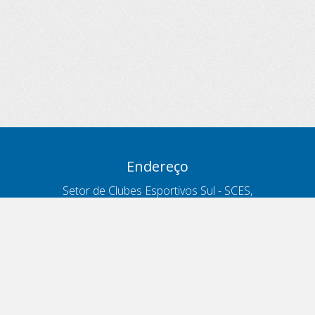
Endereço
Setor de Clubes Esportivos Sul - SCES,
trecho 03, lote 10, Projeto Orla Polo 8
- Brasília - DF
Contatos
Telefone 166
ouvidoria@antt.gov.br