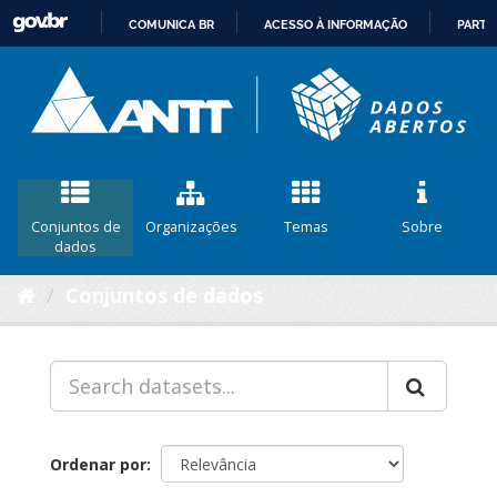
COMUNICA BR
ACESSO À INFORMAÇÃO
PARTI
IR
PARA
O
CONTEÚDO
Conjuntos de
Organizações
Temas
Sobre
dados
Conjuntos de dados
Ordenar por