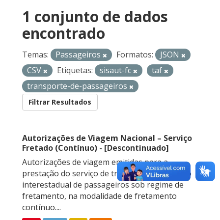
1 conjunto de dados
encontrado
Temas:
Passageiros
Formatos:
JSON
CSV
Etiquetas:
sisaut-fc
taf
transporte-de-passageiros
Filtrar Resultados
Autorizações de Viagem Nacional – Serviço
Fretado (Contínuo) - [Descontinuado]
Autorizações de viagem emitidas para a
prestação do serviço de transporte rodoviário
interestadual de passageiros sob regime de
fretamento, na modalidade de fretamento
contínuo....