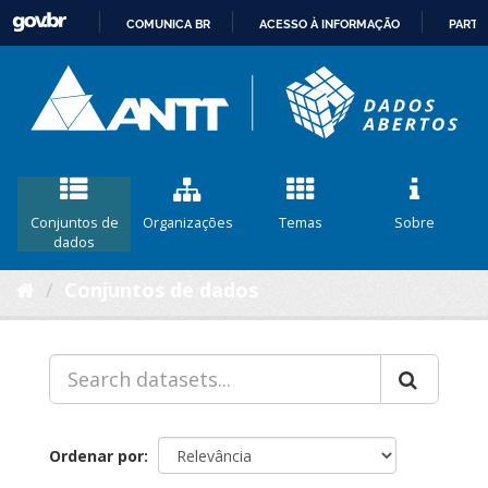
COMUNICA BR
ACESSO À INFORMAÇÃO
PARTI
IR
PARA
O
CONTEÚDO
Conjuntos de
Organizações
Temas
Sobre
dados
Conjuntos de dados
Ordenar por