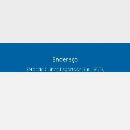
Endereço
Setor de Clubes Esportivos Sul - SCES,
trecho 03, lote 10, Projeto Orla Polo 8
- Brasília - DF
Contatos
Telefone 166
ouvidoria@antt.gov.br
Formulário Fale Conosco