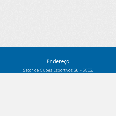
Endereço
Setor de Clubes Esportivos Sul - SCES,
trecho 03, lote 10, Projeto Orla Polo 8
- Brasília - DF
Contatos
Telefone 166
ouvidoria@antt.gov.br