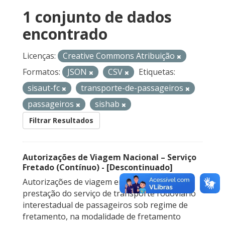
1 conjunto de dados
encontrado
Licenças:
Creative Commons Atribuição
Formatos:
JSON
CSV
Etiquetas:
sisaut-fc
transporte-de-passageiros
passageiros
sishab
Filtrar Resultados
Autorizações de Viagem Nacional – Serviço
Fretado (Contínuo) - [Descontinuado]
Autorizações de viagem emitidas para a
prestação do serviço de transporte rodoviário
interestadual de passageiros sob regime de
fretamento, na modalidade de fretamento