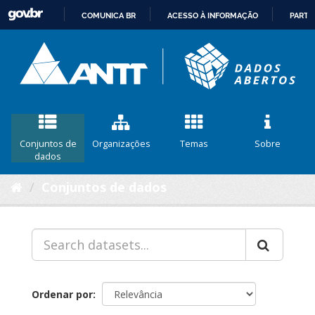
COMUNICA BR
ACESSO À INFORMAÇÃO
PARTI
IR
PARA
O
CONTEÚDO
Conjuntos de
Organizações
Temas
Sobre
dados
Conjuntos de dados
Ordenar por