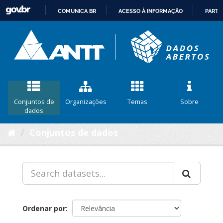
COMUNICA BR
ACESSO À INFORMAÇÃO
PARTI
IR
PARA
O
CONTEÚDO
Conjuntos de
Organizações
Temas
Sobre
dados
Conjuntos de dados
Ordenar por