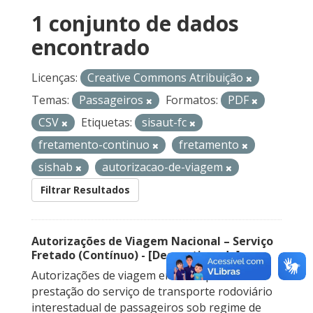
1 conjunto de dados
encontrado
Licenças:
Creative Commons Atribuição
Temas:
Passageiros
Formatos:
PDF
CSV
Etiquetas:
sisaut-fc
fretamento-continuo
fretamento
sishab
autorizacao-de-viagem
Filtrar Resultados
Autorizações de Viagem Nacional – Serviço
Fretado (Contínuo) - [Descontinuado]
Autorizações de viagem emitidas para a
prestação do serviço de transporte rodoviário
interestadual de passageiros sob regime de