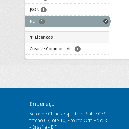
JSON
1
PDF
1
Licenças
Creative Commons At...
1
Endereço
Setor de Clubes Esportivos Sul - SCES,
trecho 03, lote 10, Projeto Orla Polo 8
- Brasília - DF