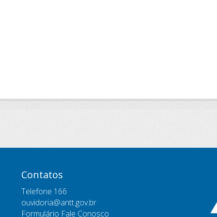
Contatos
Telefone 166
ouvidoria@antt.gov.br
Formulário Fale Conosco