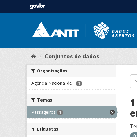
Conjuntos de dados
Organizações
Agência Nacional de...
1
1
Temas
e
Passageiros
1
Te
Etiquetas
f