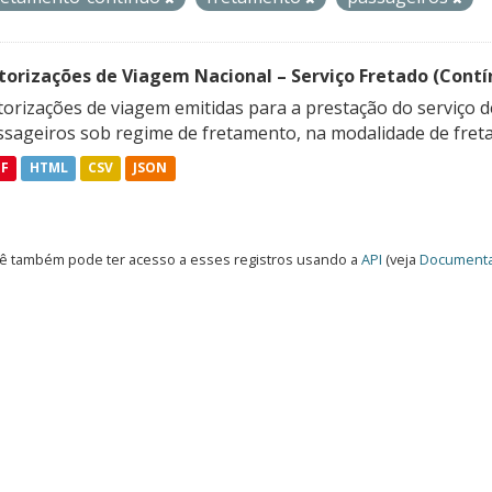
torizações de Viagem Nacional – Serviço Fretado (Contí
orizações de viagem emitidas para a prestação do serviço d
ssageiros sob regime de fretamento, na modalidade de freta
DF
HTML
CSV
JSON
ê também pode ter acesso a esses registros usando a
API
(veja
Documenta