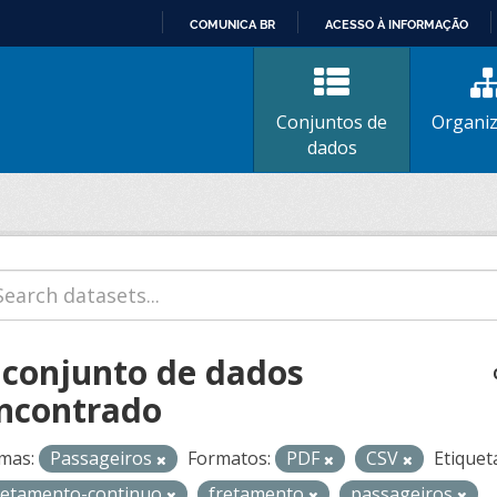
COMUNICA BR
ACESSO À INFORMAÇÃO
IR
PARA
O
Conjuntos de
Organi
CONTEÚDO
dados
 conjunto de dados
ncontrado
mas:
Passageiros
Formatos:
PDF
CSV
Etiquet
retamento-continuo
fretamento
passageiros