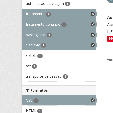
autorizacao-de-viagem
1
fretamento
1
Au
fretamento-continuo
Aut
1
pa
passageiros
1
P
sisaut-fc
1
sishab
1
Voc
taf
1
transporte-de-passa...
1
Formatos
CSV
1
HTML
1