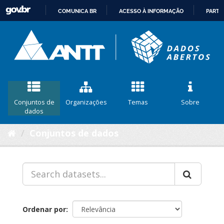
COMUNICA BR
ACESSO À INFORMAÇÃO
PARTI
IR
PARA
O
CONTEÚDO
Conjuntos de
Organizações
Temas
Sobre
dados
Conjuntos de dados
Ordenar por