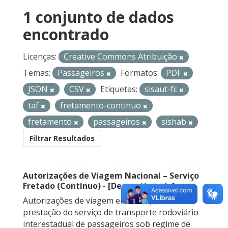
1 conjunto de dados
encontrado
Licenças:
Creative Commons Atribuição
Temas:
Passageiros
Formatos:
PDF
JSON
CSV
Etiquetas:
sisaut-fc
taf
fretamento-continuo
fretamento
passageiros
sishab
Filtrar Resultados
Autorizações de Viagem Nacional – Serviço
Fretado (Contínuo) - [Descontinuado]
Autorizações de viagem emitidas para a
prestação do serviço de transporte rodoviário
interestadual de passageiros sob regime de