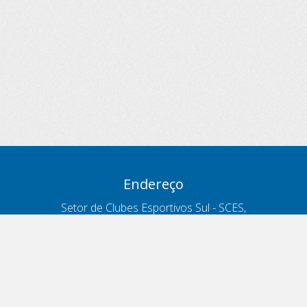
Endereço
Setor de Clubes Esportivos Sul - SCES,
trecho 03, lote 10, Projeto Orla Polo 8
- Brasília - DF
Contatos