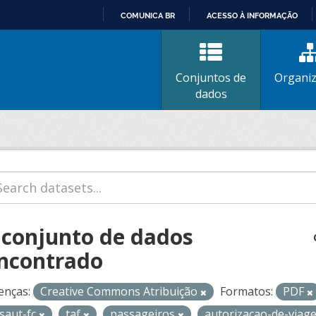
COMUNICA BR
ACESSO À INFORMAÇÃO
IR
PARA
O
Conjuntos de
Organi
CONTEÚDO
dados
 conjunto de dados
ncontrado
enças:
Creative Commons Atribuição
Formatos:
PDF
isaut-fc
taf
passageiros
autorizacao-de-via