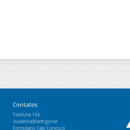
Contatos
Telefone 166
ouvidoria@antt.gov.br
Formulário Fale Conosco