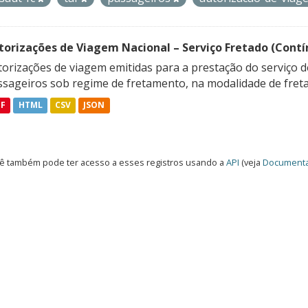
torizações de Viagem Nacional – Serviço Fretado (Contí
orizações de viagem emitidas para a prestação do serviço d
ssageiros sob regime de fretamento, na modalidade de freta
DF
HTML
CSV
JSON
ê também pode ter acesso a esses registros usando a
API
(veja
Documenta