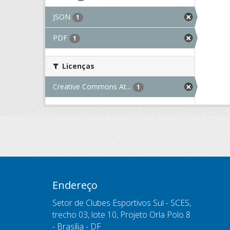
JSON
1
PDF
1
Licenças
Creative Commons At...
1
Endereço
Setor de Clubes Esportivos Sul - SCES,
trecho 03, lote 10, Projeto Orla Polo 8
- Brasília - DF