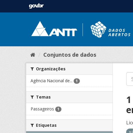
Conjuntos de dados
Organizações
Agência Nacional de...
1
1
Temas
e
Passageiros
1
Lic
Etiquetas
s