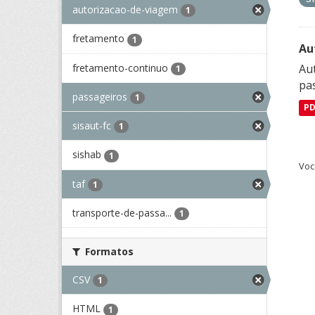
autorizacao-de-viagem
1
fretamento
1
Au
fretamento-continuo
Aut
1
pa
passageiros
1
P
sisaut-fc
1
sishab
1
Voc
taf
1
transporte-de-passa...
1
Formatos
CSV
1
HTML
1