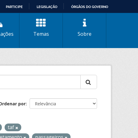
PARTICIPE
LEGISLAÇÃO
ÓRGÃOS DO GOVERNO
zações
Temas
Sobre
Ordenar por
taf
retamento
passageiros