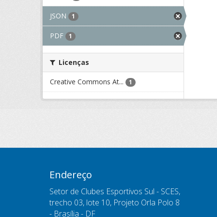
JSON
1
PDF
1
Licenças
Creative Commons At...
1
Endereço
Setor de Clubes Esportivos Sul - SCES,
trecho 03, lote 10, Projeto Orla Polo 8
- Brasília - DF