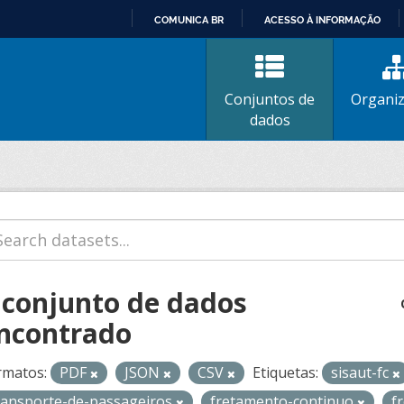
COMUNICA BR
ACESSO À INFORMAÇÃO
IR
PARA
O
Conjuntos de
Organi
CONTEÚDO
dados
 conjunto de dados
ncontrado
rmatos:
PDF
JSON
CSV
Etiquetas:
sisaut-fc
ransporte-de-passageiros
fretamento-continuo
f