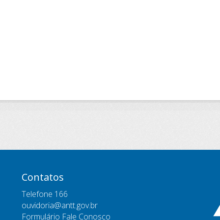
Contatos
Telefone 166
ouvidoria@antt.gov.br
Formulário Fale Conosco