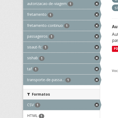
autorizacao-de-viagem
1
s
fretamento
1
fretamento-continuo
1
Au
Aut
passageiros
1
pa
sisaut-fc
1
P
sishab
1
taf
1
Voc
transporte-de-passa...
1
Formatos
CSV
1
HTML
1