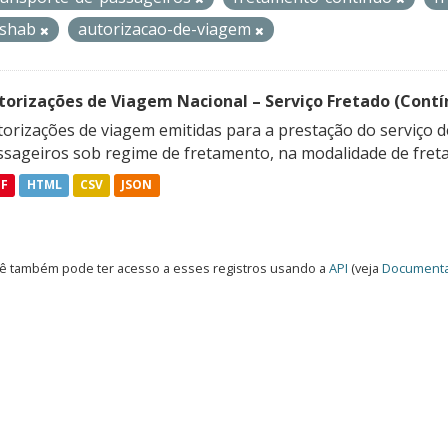
ishab
autorizacao-de-viagem
torizações de Viagem Nacional – Serviço Fretado (Contí
orizações de viagem emitidas para a prestação do serviço d
ssageiros sob regime de fretamento, na modalidade de freta
DF
HTML
CSV
JSON
ê também pode ter acesso a esses registros usando a
API
(veja
Documenta