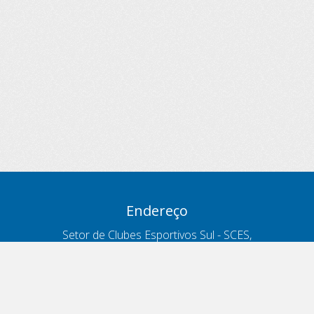
Endereço
Setor de Clubes Esportivos Sul - SCES,
trecho 03, lote 10, Projeto Orla Polo 8
- Brasília - DF