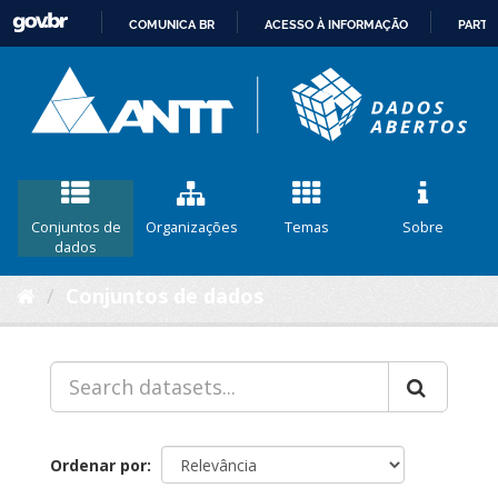
COMUNICA BR
ACESSO À INFORMAÇÃO
PARTI
IR
PARA
O
CONTEÚDO
Conjuntos de
Organizações
Temas
Sobre
dados
Conjuntos de dados
Ordenar por