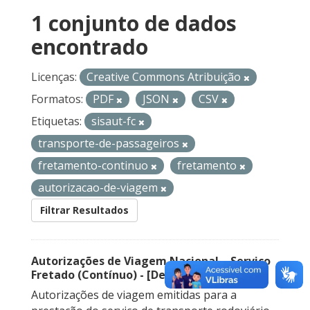
1 conjunto de dados
encontrado
Licenças:
Creative Commons Atribuição
Formatos:
PDF
JSON
CSV
Etiquetas:
sisaut-fc
transporte-de-passageiros
fretamento-continuo
fretamento
autorizacao-de-viagem
Filtrar Resultados
Autorizações de Viagem Nacional – Serviço
Fretado (Contínuo) - [Descontinuado]
Autorizações de viagem emitidas para a