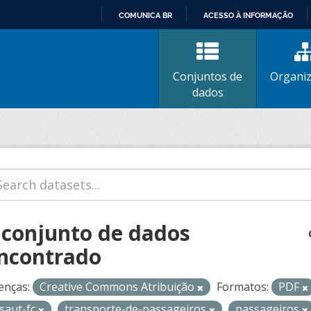
COMUNICA BR
ACESSO À INFORMAÇÃO
IR
PARA
O
Conjuntos de
Organi
CONTEÚDO
dados
 conjunto de dados
ncontrado
enças:
Creative Commons Atribuição
Formatos:
PDF
isaut-fc
transporte-de-passageiros
passageiros