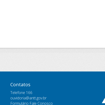
Contatos
Telefone 166
ouvidoria@antt.gov.br
Formulário Fale Conosco