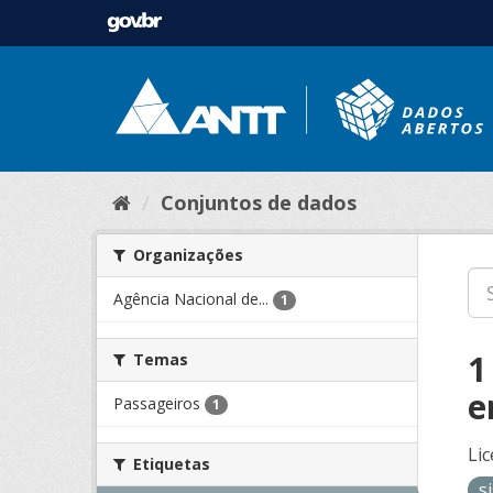
Conjuntos de dados
Organizações
Agência Nacional de...
1
1
Temas
e
Passageiros
1
Lic
Etiquetas
s