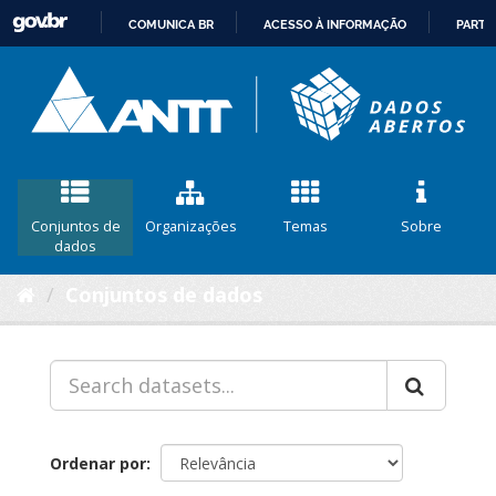
COMUNICA BR
ACESSO À INFORMAÇÃO
PARTI
IR
PARA
O
CONTEÚDO
Conjuntos de
Organizações
Temas
Sobre
dados
Conjuntos de dados
Ordenar por