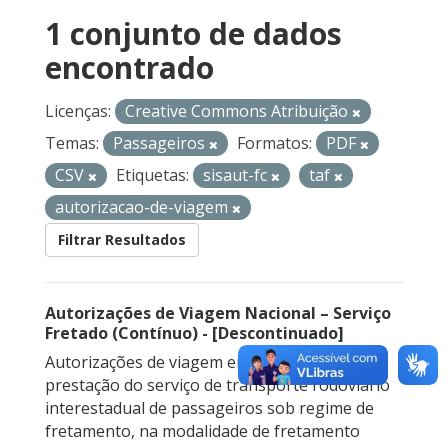
1 conjunto de dados
encontrado
Licenças:
Creative Commons Atribuição
Temas:
Passageiros
Formatos:
PDF
CSV
Etiquetas:
sisaut-fc
taf
autorizacao-de-viagem
Filtrar Resultados
Autorizações de Viagem Nacional – Serviço
Fretado (Contínuo) - [Descontinuado]
Autorizações de viagem emitidas para a
prestação do serviço de transporte rodoviário
interestadual de passageiros sob regime de
fretamento, na modalidade de fretamento