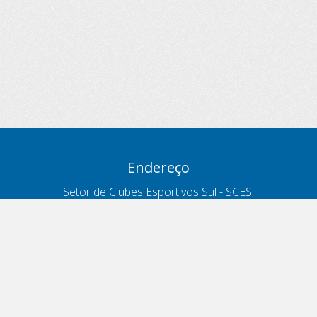
Endereço
Setor de Clubes Esportivos Sul - SCES,
trecho 03, lote 10, Projeto Orla Polo 8
- Brasília - DF
Contatos
Telefone 166
ouvidoria@antt.gov.br