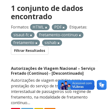
1 conjunto de dados
encontrado
Formatos:
HTML
PDF
Etiquetas:
sisaut-fc
fretamento-continuo
fretamento
sishab
Filtrar Resultados
Autorizações de Viagem Nacional – Serviço
Fretado (Contínuo) - [Descontinuado]
Autorizações de viagem emitidas para a
prestação do serviço de transporte rodoviário
interestadual de passageiros sob regime de
fretamento, na modalidade de fretamento
contínuo....