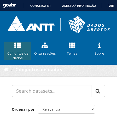
COMUNICA BR
ACESSO À INFORMAÇÃO
PARTI
IR
PARA
O
CONTEÚDO
Conjuntos de
Organizações
Temas
Sobre
dados
Conjuntos de dados
Ordenar por