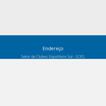
Endereço
Setor de Clubes Esportivos Sul - SCES,
trecho 03, lote 10, Projeto Orla Polo 8
- Brasília - DF
Contatos
Telefone 166
ouvidoria@antt.gov.br
Formulário Fale Conosco