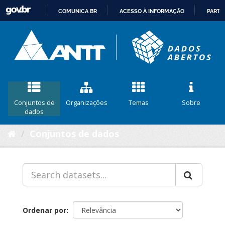
COMUNICA BR
ACESSO À INFORMAÇÃO
PARTI
IR
PARA
O
CONTEÚDO
Conjuntos de
Organizações
Temas
Sobre
dados
Conjuntos de dados
Ordenar por