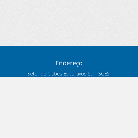
Endereço
Setor de Clubes Esportivos Sul - SCES,
trecho 03, lote 10, Projeto Orla Polo 8
- Brasília - DF
Contatos
Telefone 166
ouvidoria@antt.gov.br
Formulário Fale Conosco