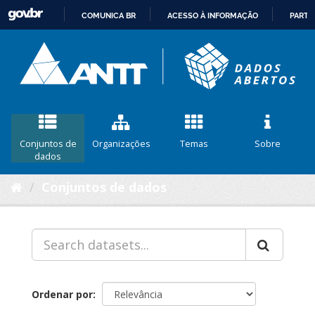
COMUNICA BR
ACESSO À INFORMAÇÃO
PARTI
IR
PARA
O
CONTEÚDO
Conjuntos de
Organizações
Temas
Sobre
dados
Conjuntos de dados
Ordenar por