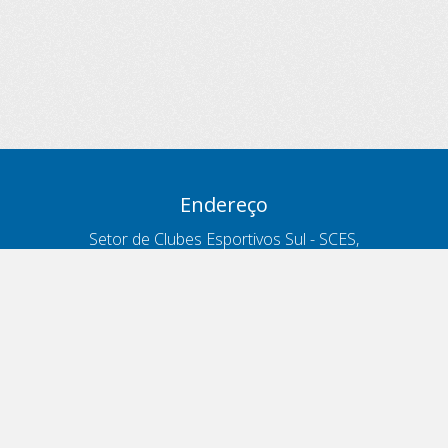
Endereço
Setor de Clubes Esportivos Sul - SCES,
trecho 03, lote 10, Projeto Orla Polo 8
- Brasília - DF
Contatos
Telefone 166
ouvidoria@antt.gov.br
Formulário Fale Conosco