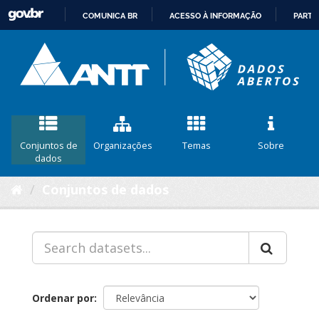
COMUNICA BR
ACESSO À INFORMAÇÃO
PARTI
IR
PARA
O
CONTEÚDO
Conjuntos de
Organizações
Temas
Sobre
dados
Conjuntos de dados
Ordenar por