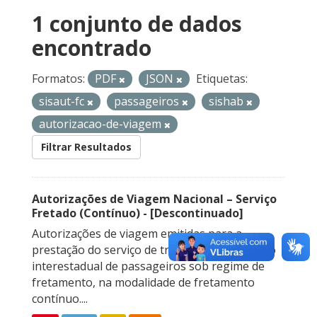
1 conjunto de dados
encontrado
Formatos:
PDF
JSON
Etiquetas:
sisaut-fc
passageiros
sishab
autorizacao-de-viagem
Filtrar Resultados
Autorizações de Viagem Nacional – Serviço
Fretado (Contínuo) - [Descontinuado]
Autorizações de viagem emitidas para a
prestação do serviço de transporte rodoviário
interestadual de passageiros sob regime de
fretamento, na modalidade de fretamento
contínuo....