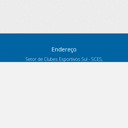
Endereço
Setor de Clubes Esportivos Sul - SCES,
trecho 03, lote 10, Projeto Orla Polo 8
- Brasília - DF
Contatos
Telefone 166
ouvidoria@antt.gov.br
Formulário Fale Conosco