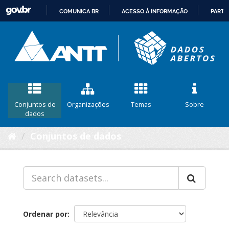
COMUNICA BR
ACESSO À INFORMAÇÃO
PARTI
IR
PARA
O
CONTEÚDO
Conjuntos de
Organizações
Temas
Sobre
dados
Conjuntos de dados
Ordenar por