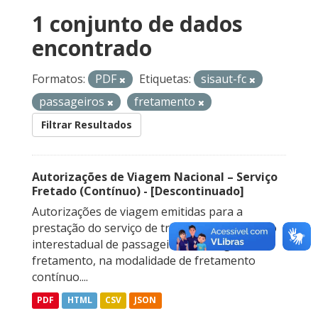
1 conjunto de dados
encontrado
Formatos:
PDF
Etiquetas:
sisaut-fc
passageiros
fretamento
Filtrar Resultados
Autorizações de Viagem Nacional – Serviço
Fretado (Contínuo) - [Descontinuado]
Autorizações de viagem emitidas para a
prestação do serviço de transporte rodoviário
interestadual de passageiros sob regime de
fretamento, na modalidade de fretamento
contínuo....
PDF
HTML
CSV
JSON