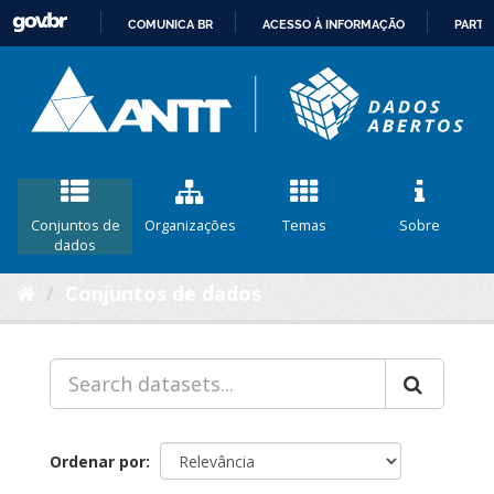
COMUNICA BR
ACESSO À INFORMAÇÃO
PARTI
IR
PARA
O
CONTEÚDO
Conjuntos de
Organizações
Temas
Sobre
dados
Conjuntos de dados
Ordenar por