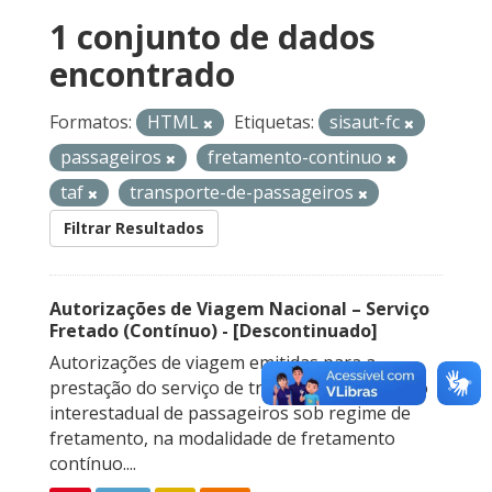
1 conjunto de dados
encontrado
Formatos:
HTML
Etiquetas:
sisaut-fc
passageiros
fretamento-continuo
taf
transporte-de-passageiros
Filtrar Resultados
Autorizações de Viagem Nacional – Serviço
Fretado (Contínuo) - [Descontinuado]
Autorizações de viagem emitidas para a
prestação do serviço de transporte rodoviário
interestadual de passageiros sob regime de
fretamento, na modalidade de fretamento
contínuo....