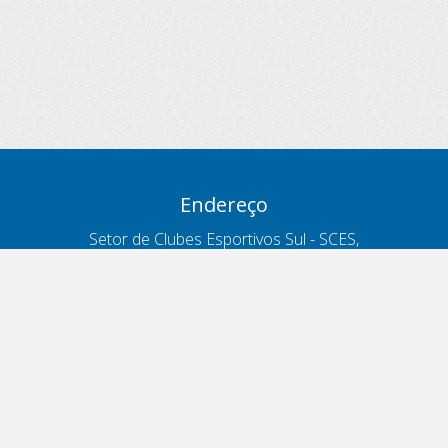
Endereço
Setor de Clubes Esportivos Sul - SCES,
trecho 03, lote 10, Projeto Orla Polo 8
- Brasília - DF
Contatos
Telefone 166
ouvidoria@antt.gov.br
Formulário Fale Conosco