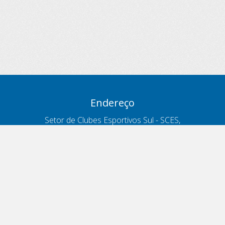
Endereço
Setor de Clubes Esportivos Sul - SCES,
trecho 03, lote 10, Projeto Orla Polo 8
- Brasília - DF
Contatos
Telefone 166
ouvidoria@antt.gov.br
Formulário Fale Conosco