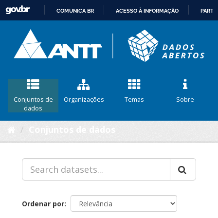
COMUNICA BR
ACESSO À INFORMAÇÃO
PARTI
IR
PARA
O
CONTEÚDO
Conjuntos de
Organizações
Temas
Sobre
dados
Conjuntos de dados
Ordenar por