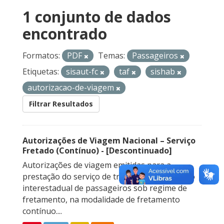
1 conjunto de dados
encontrado
Formatos:
PDF
Temas:
Passageiros
Etiquetas:
sisaut-fc
taf
sishab
autorizacao-de-viagem
Filtrar Resultados
Autorizações de Viagem Nacional – Serviço
Fretado (Contínuo) - [Descontinuado]
Autorizações de viagem emitidas para a
prestação do serviço de transporte rodoviário
interestadual de passageiros sob regime de
fretamento, na modalidade de fretamento
contínuo....