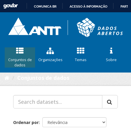
COMUNICA BR
ACESSO À INFORMAÇÃO
PARTI
IR
PARA
O
CONTEÚDO
Conjuntos de
Organizações
Temas
Sobre
dados
Conjuntos de dados
Ordenar por