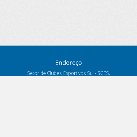
Endereço
Setor de Clubes Esportivos Sul - SCES,
trecho 03, lote 10, Projeto Orla Polo 8
- Brasília - DF
Contatos
Telefone 166
ouvidoria@antt.gov.br
Formulário Fale Conosco