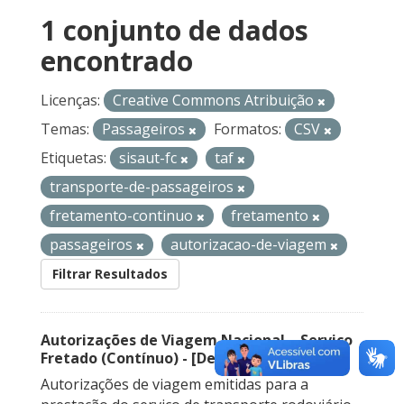
1 conjunto de dados
encontrado
Licenças:
Creative Commons Atribuição
Temas:
Passageiros
Formatos:
CSV
Etiquetas:
sisaut-fc
taf
transporte-de-passageiros
fretamento-continuo
fretamento
passageiros
autorizacao-de-viagem
Filtrar Resultados
Autorizações de Viagem Nacional – Serviço
Fretado (Contínuo) - [Descontinuado]
Autorizações de viagem emitidas para a