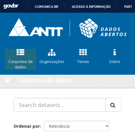
COMUNICA BR
ACESSO À INFORMAÇÃO
PARTI
IR
PARA
O
CONTEÚDO
Conjuntos de
Organizações
Temas
Sobre
dados
Conjuntos de dados
Ordenar por