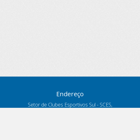
Endereço
Setor de Clubes Esportivos Sul - SCES,
trecho 03, lote 10, Projeto Orla Polo 8
- Brasília - DF