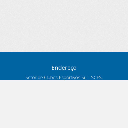
Endereço
Setor de Clubes Esportivos Sul - SCES,
trecho 03, lote 10, Projeto Orla Polo 8
- Brasília - DF
Contatos
Telefone 166
ouvidoria@antt.gov.br