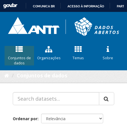
COMUNICA BR
ACESSO À INFORMAÇÃO
PARTI
IR
PARA
O
CONTEÚDO
Conjuntos de
Organizações
Temas
Sobre
dados
Conjuntos de dados
Ordenar por