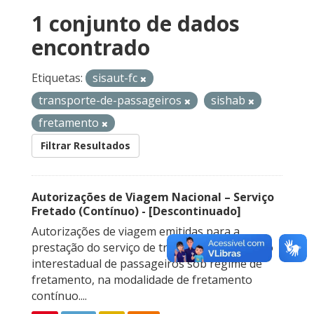
1 conjunto de dados
encontrado
Etiquetas:
sisaut-fc
transporte-de-passageiros
sishab
fretamento
Filtrar Resultados
Autorizações de Viagem Nacional – Serviço
Fretado (Contínuo) - [Descontinuado]
Autorizações de viagem emitidas para a
prestação do serviço de transporte rodoviário
interestadual de passageiros sob regime de
fretamento, na modalidade de fretamento
contínuo....