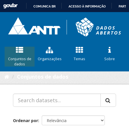
COMUNICA BR
ACESSO À INFORMAÇÃO
PARTI
IR
PARA
O
CONTEÚDO
Conjuntos de
Organizações
Temas
Sobre
dados
Conjuntos de dados
Ordenar por