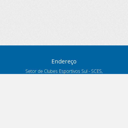
Endereço
Setor de Clubes Esportivos Sul - SCES,
trecho 03, lote 10, Projeto Orla Polo 8
- Brasília - DF
Contatos
Telefone 166
ouvidoria@antt.gov.br
Formulário Fale Conosco