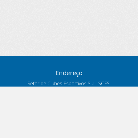
Endereço
Setor de Clubes Esportivos Sul - SCES,
trecho 03, lote 10, Projeto Orla Polo 8
- Brasília - DF
Contatos
Telefone 166
ouvidoria@antt.gov.br