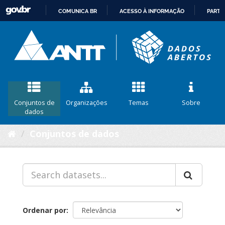
COMUNICA BR
ACESSO À INFORMAÇÃO
PARTI
IR
PARA
O
CONTEÚDO
Conjuntos de
Organizações
Temas
Sobre
dados
Conjuntos de dados
Ordenar por