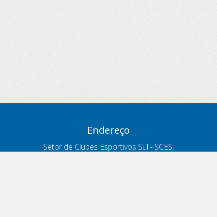
Endereço
Setor de Clubes Esportivos Sul - SCES,
trecho 03, lote 10, Projeto Orla Polo 8
- Brasília - DF
Contatos