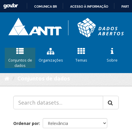
COMUNICA BR
ACESSO À INFORMAÇÃO
PARTI
IR
PARA
O
CONTEÚDO
Conjuntos de
Organizações
Temas
Sobre
dados
Conjuntos de dados
Ordenar por