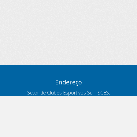
Endereço
Setor de Clubes Esportivos Sul - SCES,
trecho 03, lote 10, Projeto Orla Polo 8
- Brasília - DF
Contatos