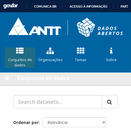
COMUNICA BR
ACESSO À INFORMAÇÃO
PARTI
IR
PARA
O
CONTEÚDO
Conjuntos de
Organizações
Temas
Sobre
dados
Conjuntos de dados
Ordenar por