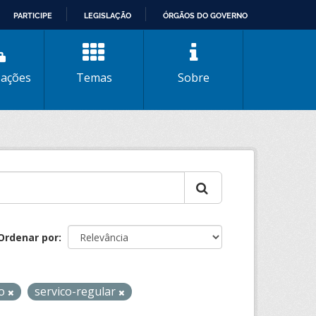
PARTICIPE
LEGISLAÇÃO
ÓRGÃOS DO GOVERNO
zações
Temas
Sobre
Ordenar por
to
servico-regular