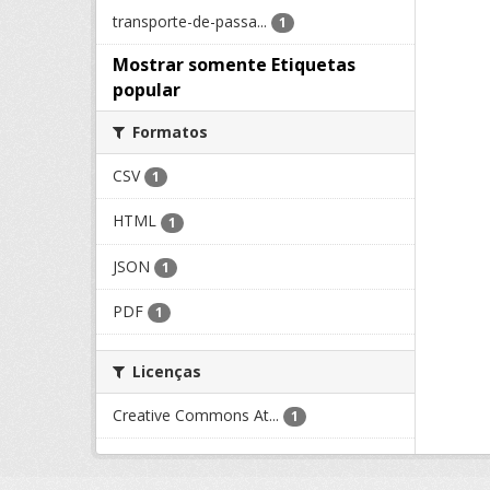
transporte-de-passa...
1
Mostrar somente Etiquetas
popular
Formatos
CSV
1
HTML
1
JSON
1
PDF
1
Licenças
Creative Commons At...
1