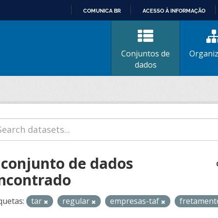
COMUNICA BR
ACESSO À INFORMAÇÃO
IR
PARA
O
Conjuntos de
Organi
CONTEÚDO
dados
 conjunto de dados
ncontrado
quetas:
tar
regular
empresas-taf
fretamen