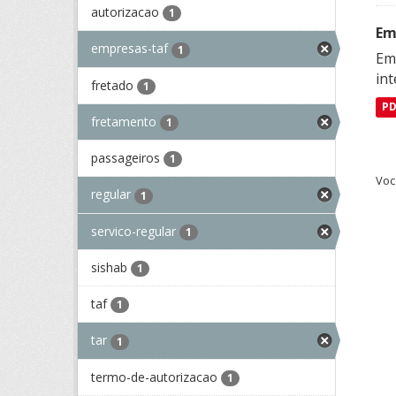
autorizacao
1
Em
empresas-taf
1
Emp
in
fretado
1
P
fretamento
1
passageiros
1
Voc
regular
1
servico-regular
1
sishab
1
taf
1
tar
1
termo-de-autorizacao
1