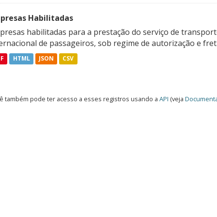
presas Habilitadas
resas habilitadas para a prestação do serviço de transporte
ternacional de passageiros, sob regime de autorização e fre
DF
HTML
JSON
CSV
ê também pode ter acesso a esses registros usando a
API
(veja
Documenta