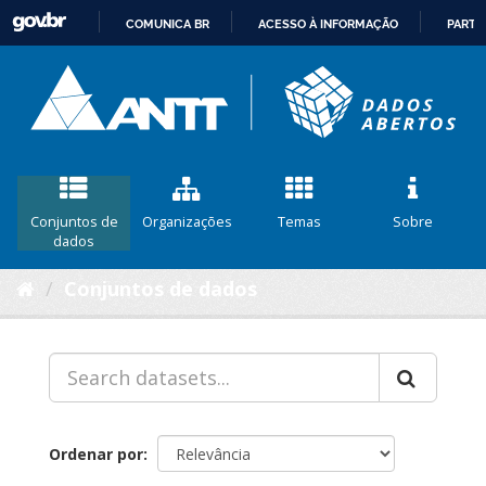
COMUNICA BR
ACESSO À INFORMAÇÃO
PARTI
IR
PARA
O
CONTEÚDO
Conjuntos de
Organizações
Temas
Sobre
dados
Conjuntos de dados
Ordenar por