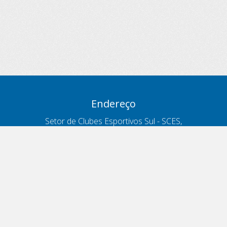
Endereço
Setor de Clubes Esportivos Sul - SCES,
trecho 03, lote 10, Projeto Orla Polo 8
- Brasília - DF
Contatos
Telefone 166
ouvidoria@antt.gov.br
Formulário Fale Conosco