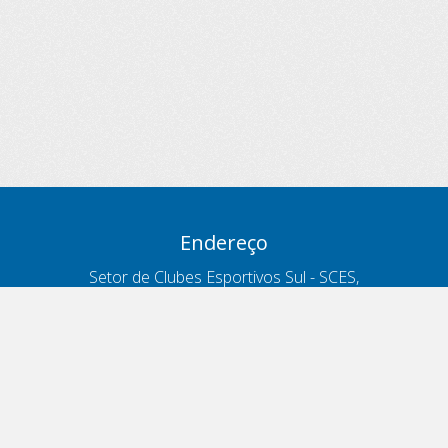
Endereço
Setor de Clubes Esportivos Sul - SCES,
trecho 03, lote 10, Projeto Orla Polo 8
- Brasília - DF
Contatos
Telefone 166