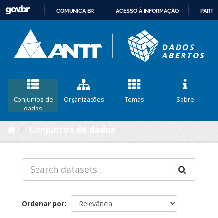
COMUNICA BR
ACESSO À INFORMAÇÃO
PARTI
IR
PARA
O
CONTEÚDO
Conjuntos de
Organizações
Temas
Sobre
dados
Conjuntos de dados
Ordenar por