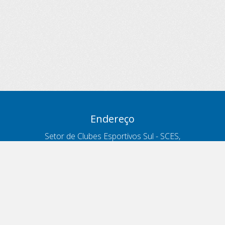
Endereço
Setor de Clubes Esportivos Sul - SCES,
trecho 03, lote 10, Projeto Orla Polo 8
- Brasília - DF
Contatos
Telefone 166
ouvidoria@antt.gov.br