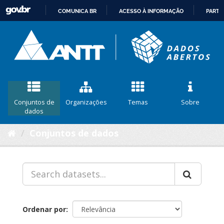
COMUNICA BR
ACESSO À INFORMAÇÃO
PARTI
IR
PARA
O
CONTEÚDO
Conjuntos de
Organizações
Temas
Sobre
dados
Conjuntos de dados
Ordenar por